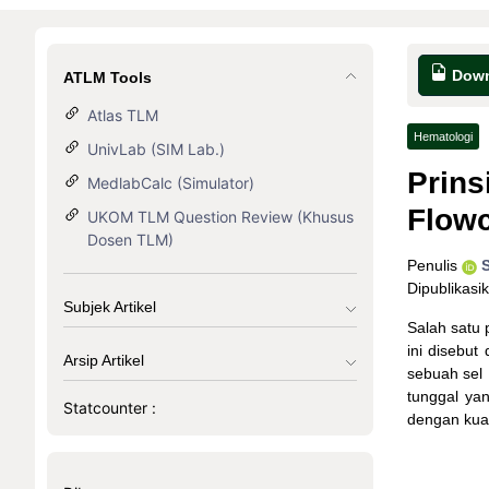
Down
ATLM Tools
Atlas TLM
Hematologi
UnivLab (SIM Lab.)
Prins
MedlabCalc (Simulator)
Flow
UKOM TLM Question Review (Khusus
Dosen TLM)
Penulis
Dipublikasi
Subjek Artikel
Salah satu 
ini disebut
Arsip Artikel
sebuah sel
tunggal yan
Statcounter :
dengan kuan