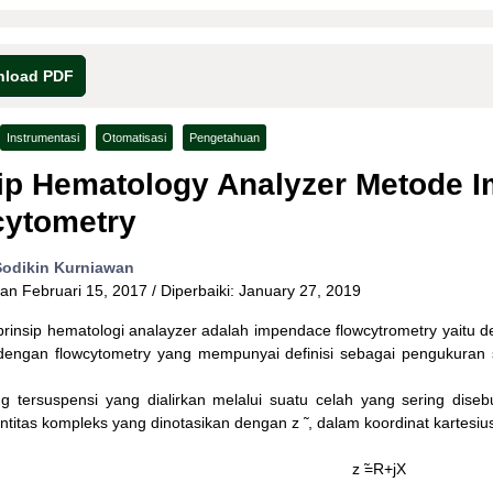
load PDF
Instrumentasi
Otomatisasi
Pengetahuan
ip Hematology Analyzer Metode 
cytometry
Sodikin Kurniawan
kan
Februari 15, 2017
/ Diperbaiki: January 27, 2019
prinsip hematologi analayzer adalah impendace flowcytrometry yaitu d
 dengan flowcytometry yang mempunyai definisi sebagai pengukuran si
g tersuspensi yang dialirkan melalui suatu celah yang sering diseb
titas kompleks yang dinotasikan dengan z ̃ , dalam koordinat kartesiu
z ̃=R+jX