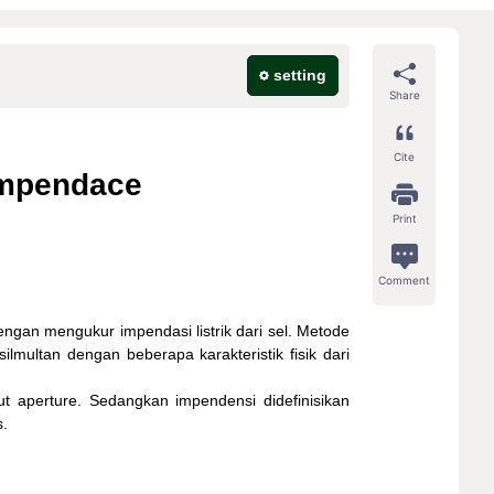
setting
Share
Cite
Impendace
Print
Comment
engan mengukur impendasi listrik dari sel. Metode
lmultan dengan beberapa karakteristik fisik dari
ut aperture. Sedangkan impendensi didefinisikan
s.