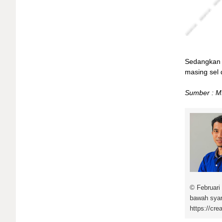
Sedangkan b
masing sel 
Sumber : ME
© Februari 
bawah syar
https://cre