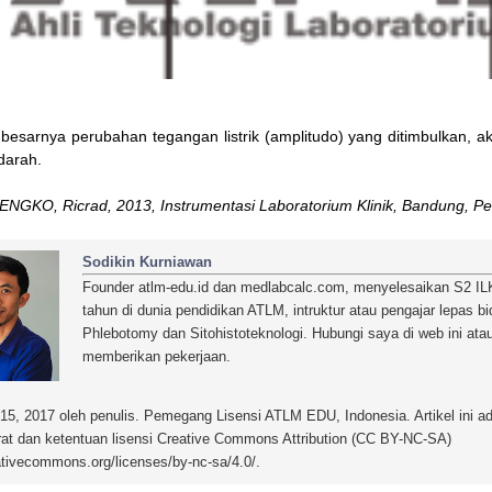
esarnya perubahan tegangan listrik (amplitudo) yang ditimbulkan, a
darah.
NGKO, Ricrad, 2013, Instrumentasi Laboratorium Klinik, Bandung, Pen
Sodikin Kurniawan
Founder atlm-edu.id dan medlabcalc.com, menyelesaikan S2 ILK 
tahun di dunia pendidikan ATLM, intruktur atau pengajar lepas 
Phlebotomy dan Sitohistoteknologi. Hubungi saya di web ini ata
memberikan pekerjaan.
15, 2017 oleh penulis. Pemegang Lisensi ATLM EDU, Indonesia. Artikel ini ada
at dan ketentuan lisensi Creative Commons Attribution (CC BY-NC-SA)
ativecommons.org/licenses/by-nc-sa/4.0/.