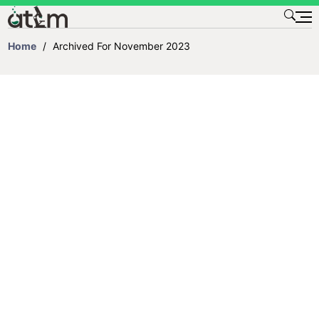
TENTANG KAMI
Home
/
Archived For November 2023
KONTAK
DAFTAR ISI
DOWNLOAD
TESTIMONI