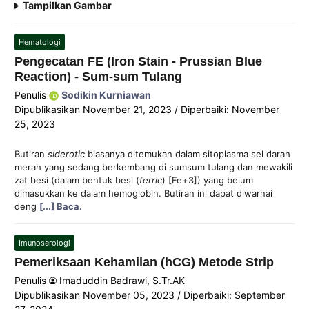
Tampilkan Gambar
Hematologi
Pengecatan FE (Iron Stain - Prussian Blue
Reaction) - Sum-sum Tulang
Penulis
Sodikin Kurniawan
Dipublikasikan
November 21, 2023
/ Diperbaiki: November
25, 2023
Butiran
siderotic
biasanya ditemukan dalam sitoplasma sel darah
merah yang sedang berkembang di sumsum tulang dan mewakili
zat besi (dalam bentuk besi (
ferric
) [Fe+3]) yang belum
dimasukkan ke dalam hemoglobin. Butiran ini dapat diwarnai
deng
[...] Baca.
Imunoserologi
Pemeriksaan Kehamilan (hCG) Metode Strip
Penulis
Imaduddin Badrawi, S.Tr.AK
Dipublikasikan
November 05, 2023
/ Diperbaiki: September