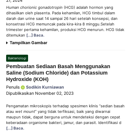
27, 2024
Human chorionic gonadotropin
(HCG) adalah hormon yang
dihasilkan oleh plasenta. Pada kehamilan, HCG timbul dalam
darah dan urine saat 14 sampai 26 hari setelah konsepsi, dan
konsetrasi HCG memuncak pada kira-kira 8 minggu.Setelah
trimester pertama kehamilan, produksi HCG menurun. HCG tidak
ditemukan
[...] Baca.
Tampilkan Gambar
Bakteriologi
Pembuatan Sediaan Basah Menggunakan
Saline (Sodium Chloride) dan Potassium
Hydroxide (KOH)
Penulis
Sodikin Kurniawan
Dipublikasikan
November 02, 2023
Pengamatan mikroskopis terhadap spesimen klinis “sedian basah
atau
wet mount
” yang tidak terfiksasi, baik yang diwarnai
maupun tidak, dapat berguna untuk mendeteksi dengan cepat
keberadaan organisme bakteri, jamur, dan parasit. Identifikasi d
[...] Baca.