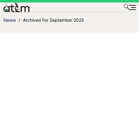
TENTANG KAMI
Home
/
Archived For September 2025
KONTAK
DAFTAR ISI
DOWNLOAD
TESTIMONI