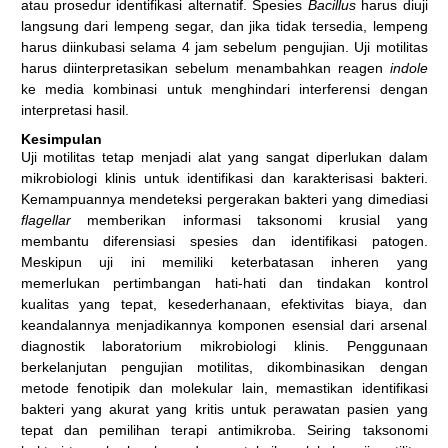
atau prosedur identifikasi alternatif. Spesies
Bacillus
harus diuji
langsung dari lempeng segar, dan jika tidak tersedia, lempeng
harus diinkubasi selama 4 jam sebelum pengujian. Uji motilitas
harus diinterpretasikan sebelum menambahkan reagen
indole
ke media kombinasi untuk menghindari interferensi dengan
interpretasi hasil.
Kesimpulan
Uji motilitas tetap menjadi alat yang sangat diperlukan dalam
mikrobiologi klinis untuk identifikasi dan karakterisasi bakteri.
Kemampuannya mendeteksi pergerakan bakteri yang dimediasi
flagellar
memberikan informasi taksonomi krusial yang
membantu diferensiasi spesies dan identifikasi patogen.
Meskipun uji ini memiliki keterbatasan inheren yang
memerlukan pertimbangan hati-hati dan tindakan kontrol
kualitas yang tepat, kesederhanaan, efektivitas biaya, dan
keandalannya menjadikannya komponen esensial dari arsenal
diagnostik laboratorium mikrobiologi klinis. Penggunaan
berkelanjutan pengujian motilitas, dikombinasikan dengan
metode fenotipik dan molekular lain, memastikan identifikasi
bakteri yang akurat yang kritis untuk perawatan pasien yang
tepat dan pemilihan terapi antimikroba. Seiring taksonomi