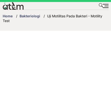
TENTANG KAMI
Home
/
Bakteriologi
/
Uji Motilitas Pada Bakteri - Motility
KONTAK
Test
DAFTAR ISI
DOWNLOAD
TESTIMONI