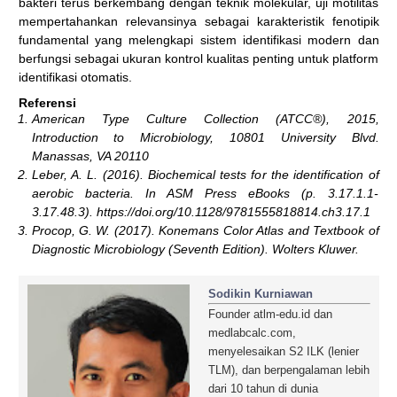
bakteri terus berkembang dengan teknik molekular, uji motilitas
mempertahankan relevansinya sebagai karakteristik fenotipik
fundamental yang melengkapi sistem identifikasi modern dan
berfungsi sebagai ukuran kontrol kualitas penting untuk platform
identifikasi otomatis.
Referensi
American Type Culture Collection (ATCC®), 2015,
Introduction to Microbiology, 10801 University Blvd.
Manassas, VA 20110
Leber, A. L. (2016). Biochemical tests for the identification of
aerobic bacteria. In ASM Press eBooks (p. 3.17.1.1-
3.17.48.3). https://doi.org/10.1128/9781555818814.ch3.17.1
Procop, G. W. (2017). Konemans Color Atlas and Textbook of
Diagnostic Microbiology (Seventh Edition). Wolters Kluwer.
Sodikin Kurniawan
Founder atlm-edu.id dan
medlabcalc.com,
menyelesaikan S2 ILK (lenier
TLM), dan berpengalaman lebih
dari 10 tahun di dunia