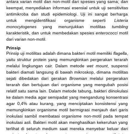
antara varian motil dan non-motil dari spesies yang sama; dan
keempat, menyediakan informasi esensial untuk uji sensitivitas
antimikroba dan studi epidemiologi. Uji ini sangat berharga
untuk mengidentifikasi organisme seperti
Listeria
monocytogenes
yang menunjukkan motilitas
tumbling
karakteristik, dan untuk membedakan spesies
enterococci
motil
dari varian non-motil.
Prinsip
Prinsip uji motilitas adalah dimana bakteri motil memiliki
flagella
,
yaitu struktur protein yang memungkinkan pergerakan terarah
melalui lingkungan cair. Dalam metode
wet mount
, suspensi
bakteri diamati langsung di bawah mikroskop, dimana motilitas
sejati dibedakan dari gerakan
Brownian
melalui pergerakan
terarah dan bertujuan dari organisme yang mengubah posisi
relatif satu sama lain. Dalam metode tabung, bakteri diinokulasi
ke dalam media agar semipadat yang mengandung konsentrasi
agar 0,4% atau kurang, yang menciptakan konsistensi yang
memungkinkan organisme motil bermigrasi menjauh dari garis
inokulasi sambil membatasi organisme non-motil pada tempat
inokulasi asli. Bakteri motil akan menghasilkan kekeruhan yang
terlihat di seluruh medium saat mereka menyebar keluar dari