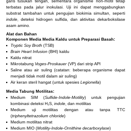
garis tusukan tengah, sementara organisme non-motil tetap
terbatas pada jalur inokulasi. Uji ini dapat menggabungkan
substrat tambahan untuk pengujian biokimia simultan, seperti
indole
, deteksi hidrogen sulfida, dan aktivitas dekarboksilase
asam amino.
Alat dan Bahan
Komponen Media
Media Kaldu untuk Preparasi Basah:
Tryptic Soy Broth
(TSB)
Brain Heart Infusion
(BHI) kaldu
Kaldu nitrat
Mikrotabung
Voges-Proskauer
(VP) dari strip API
Saline atau air suling (catatan: beberapa organisme dapat
menjadi tidak motil dalam air suling)
Air keran steril hangat (untuk spesies
Legionella
)
Media Tabung Motilitas:
Medium SIM (
Sulfide-Indole-Motility
) untuk pengujian
kombinasi deteksi H₂S,
indole
, dan motilitas
Medium uji motilitas dengan atau tanpa TTC
(
triphenyltetrazolium chloride
)
Medium motilitas nitrat
Medium MIO (
Motility-Indole-Ornithine decarboxylase
)