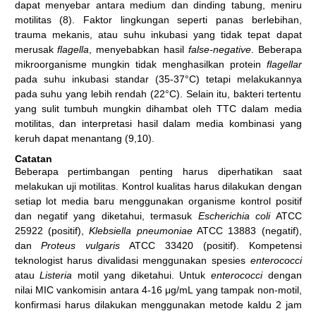
dapat menyebar antara medium dan dinding tabung, meniru
motilitas (8). Faktor lingkungan seperti panas berlebihan,
trauma mekanis, atau suhu inkubasi yang tidak tepat dapat
merusak
flagella
, menyebabkan hasil
false-negative
. Beberapa
mikroorganisme mungkin tidak menghasilkan protein
flagellar
pada suhu inkubasi standar (35-37°C) tetapi melakukannya
pada suhu yang lebih rendah (22°C). Selain itu, bakteri tertentu
yang sulit tumbuh mungkin dihambat oleh TTC dalam media
motilitas, dan interpretasi hasil dalam media kombinasi yang
keruh dapat menantang (9,10).
Catatan
Beberapa pertimbangan penting harus diperhatikan saat
melakukan uji motilitas. Kontrol kualitas harus dilakukan dengan
setiap lot media baru menggunakan organisme kontrol positif
dan negatif yang diketahui, termasuk
Escherichia coli
ATCC
25922 (positif),
Klebsiella pneumoniae
ATCC 13883 (negatif),
dan
Proteus vulgaris
ATCC 33420 (positif). Kompetensi
teknologist harus divalidasi menggunakan spesies
enterococci
atau
Listeria
motil yang diketahui. Untuk
enterococci
dengan
nilai MIC vankomisin antara 4-16 μg/mL yang tampak non-motil,
konfirmasi harus dilakukan menggunakan metode kaldu 2 jam