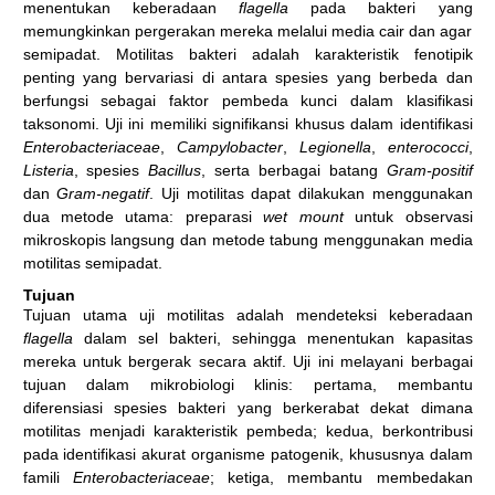
menentukan keberadaan
flagella
pada bakteri yang
memungkinkan pergerakan mereka melalui media cair dan agar
semipadat. Motilitas bakteri adalah karakteristik fenotipik
penting yang bervariasi di antara spesies yang berbeda dan
berfungsi sebagai faktor pembeda kunci dalam klasifikasi
taksonomi. Uji ini memiliki signifikansi khusus dalam identifikasi
Enterobacteriaceae
,
Campylobacter
,
Legionella
,
enterococci
,
Listeria
, spesies
Bacillus
, serta berbagai batang
Gram-positif
dan
Gram-negatif
. Uji motilitas dapat dilakukan menggunakan
dua metode utama: preparasi
wet mount
untuk observasi
mikroskopis langsung dan metode tabung menggunakan media
motilitas semipadat.
Tujuan
Tujuan utama uji motilitas adalah mendeteksi keberadaan
flagella
dalam sel bakteri, sehingga menentukan kapasitas
mereka untuk bergerak secara aktif. Uji ini melayani berbagai
tujuan dalam mikrobiologi klinis: pertama, membantu
diferensiasi spesies bakteri yang berkerabat dekat dimana
motilitas menjadi karakteristik pembeda; kedua, berkontribusi
pada identifikasi akurat organisme patogenik, khususnya dalam
famili
Enterobacteriaceae
; ketiga, membantu membedakan