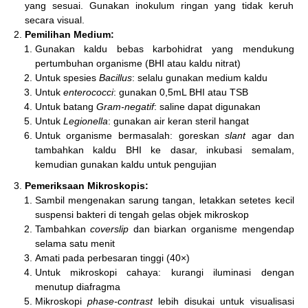
yang sesuai. Gunakan inokulum ringan yang tidak keruh
secara visual.
Pemilihan Medium:
Gunakan kaldu bebas karbohidrat yang mendukung
pertumbuhan organisme (BHI atau kaldu nitrat)
Untuk spesies
Bacillus
: selalu gunakan medium kaldu
Untuk
enterococci
: gunakan 0,5mL BHI atau TSB
Untuk batang
Gram-negatif
: saline dapat digunakan
Untuk
Legionella
: gunakan air keran steril hangat
Untuk organisme bermasalah: goreskan
slant
agar dan
tambahkan kaldu BHI ke dasar, inkubasi semalam,
kemudian gunakan kaldu untuk pengujian
Pemeriksaan Mikroskopis:
Sambil mengenakan sarung tangan, letakkan setetes kecil
suspensi bakteri di tengah gelas objek mikroskop
Tambahkan
coverslip
dan biarkan organisme mengendap
selama satu menit
Amati pada perbesaran tinggi (40×)
Untuk mikroskopi cahaya: kurangi iluminasi dengan
menutup diafragma
Mikroskopi
phase-contrast
lebih disukai untuk visualisasi