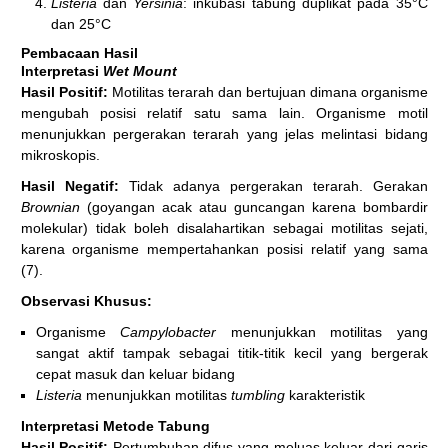
Listeria
dan
Yersinia
: inkubasi tabung duplikat pada 35°C
dan 25°C
Pembacaan Hasil
Interpretasi
Wet Mount
Hasil Positif:
Motilitas terarah dan bertujuan dimana organisme
mengubah posisi relatif satu sama lain. Organisme motil
menunjukkan pergerakan terarah yang jelas melintasi bidang
mikroskopis.
Hasil Negatif:
Tidak adanya pergerakan terarah. Gerakan
Brownian
(goyangan acak atau guncangan karena bombardir
molekular) tidak boleh disalahartikan sebagai motilitas sejati,
karena organisme mempertahankan posisi relatif yang sama
(7).
Observasi Khusus:
Organisme
Campylobacter
menunjukkan motilitas yang
sangat aktif tampak sebagai titik-titik kecil yang bergerak
cepat masuk dan keluar bidang
Listeria
menunjukkan motilitas
tumbling
karakteristik
Interpretasi Metode Tabung
Hasil Positif:
Pertumbuhan difus yang meluas keluar dari garis